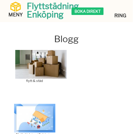
Flyttstädning
BOKA DIREKT
Enköping
MENY
RING
Blogg
flytt & städ